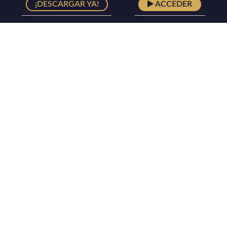
¡DESCARGAR YA!
ACCEDER
Lorem ipsum dolor sit amet consectetur adipisicing elit. Alias
facilis similique laudantium totam error dolorum unde nobis
ipsam culpa animi, omnis nam iure sit, recusandae, odio in
natus perspiciatis sint.
INICIO
NOSOTROS
TIENDA
CONTACTO
CARRITO
MI CUENTA
SUSCRIBIRSE