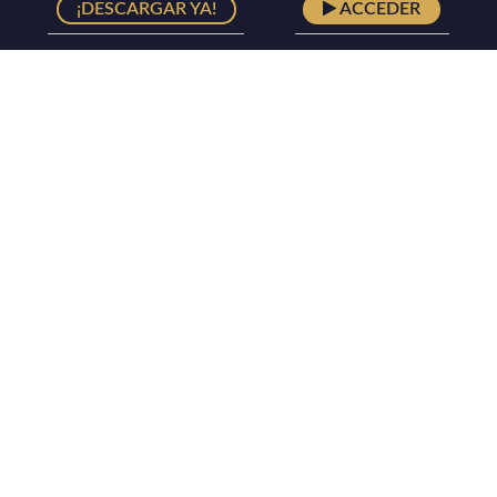
¡DESCARGAR YA!
ACCEDER
Lorem ipsum dolor sit amet consectetur adipisicing elit. Alias
facilis similique laudantium totam error dolorum unde nobis
ipsam culpa animi, omnis nam iure sit, recusandae, odio in
natus perspiciatis sint.
INICIO
NOSOTROS
TIENDA
CONTACTO
CARRITO
MI CUENTA
SUSCRIBIRSE