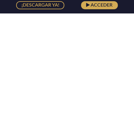
¡DESCARGAR YA!
ACCEDER
Lorem ipsum dolor sit amet consectetur adipisicing elit. Alias
facilis similique laudantium totam error dolorum unde nobis
ipsam culpa animi, omnis nam iure sit, recusandae, odio in
natus perspiciatis sint.
INICIO
NOSOTROS
TIENDA
CONTACTO
CARRITO
MI CUENTA
SUSCRIBIRSE